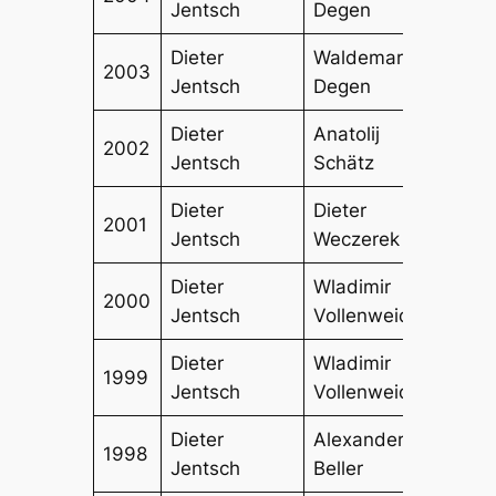
Jentsch
Degen
Eickh
Dieter
Waldemar
Anato
2003
Jentsch
Degen
Schä
Dieter
Anatolij
Stef
2002
Jentsch
Schätz
Haue
Dieter
Dieter
Wald
2001
Jentsch
Weczerek
Dege
Dieter
Wladimir
Staf
2000
Jentsch
Vollenweider
Lang
Dieter
Wladimir
Rash
1999
Jentsch
Vollenweider
Resc
Dieter
Alexander
Wlad
1998
Jentsch
Beller
Voll