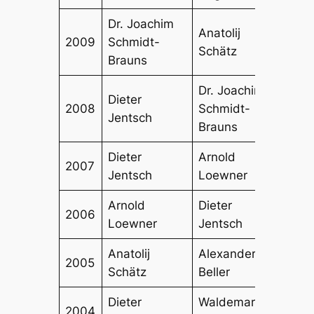
Dr. Joachim
Anatolij
Diete
2009
Schmidt-
Schätz
Wecz
Brauns
Dr. Joachim
Dieter
Dr. S
2008
Schmidt-
Jentsch
Kobs
Brauns
Dieter
Arnold
Anato
2007
Jentsch
Loewner
Schä
Arnold
Dieter
Anato
2006
Loewner
Jentsch
Schä
Anatolij
Alexander
Stef
2005
Schätz
Beller
Lang
Dieter
Waldemar
Herm
2004