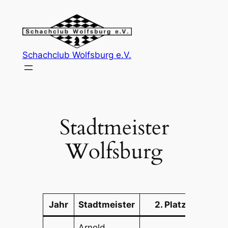
Skip
to
content
Schachclub Wolfsburg e.V.
Stadtmeister
Wolfsburg
Jahr
Stadtmeister
2. Platz
3.
Arnold
Amm