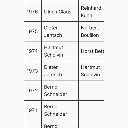
Reinhard
1976
Ulrich Claus
Karl 
Kuhn
Dieter
Norbert
Hara
1975
Jentsch
Bouillon
Scha
Hartmut
Diete
1974
Horst Bettin
Scholvin
Jent
Dieter
Hartmut
1973
Haral
Jentsch
Scholvin
Bernd
1972
Schneider
Bernd
1971
Schneider
Bernd