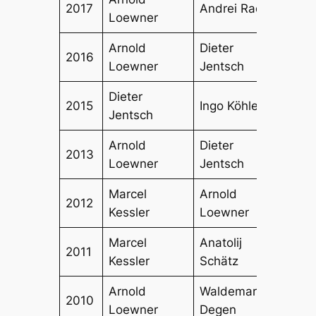
2017
Andrei Radu
Loewner
Chaff
Arnold
Dieter
2016
Ingo 
Loewner
Jentsch
Dieter
Diete
2015
Ingo Köhler
Jentsch
Wecz
Arnold
Dieter
Anato
2013
Loewner
Jentsch
Schä
Marcel
Arnold
Diete
2012
Kessler
Loewner
Jent
Marcel
Anatolij
Alfre
2011
Kessler
Schätz
Mars
Arnold
Waldemar
Alex
2010
Loewner
Degen
Belle