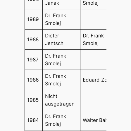
Janak
Smolej
Dr. Frank
1989
Smolej
Dieter
Dr. Frank
1988
Eduar
Jentsch
Smolej
Dr. Frank
1987
Smolej
Dr. Frank
1986
Eduard Zoll
Karl 
Smolej
Nicht
1985
ausgetragen
Dr. Frank
Sven
1984
Walter Bahe
Smolej
Wasc