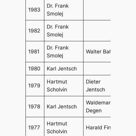
Dr. Frank
1983
Smolej
Dr. Frank
1982
Smolej
Dr. Frank
Diete
1981
Walter Bahe
Smolej
Jent
1980
Karl Jentsch
Hartmut
Dieter
1979
Karl 
Scholvin
Jentsch
Waldemar
Diete
1978
Karl Jentsch
Degen
Jent
Hartmut
Hara
1977
Harald Finke
Scholvin
Scha