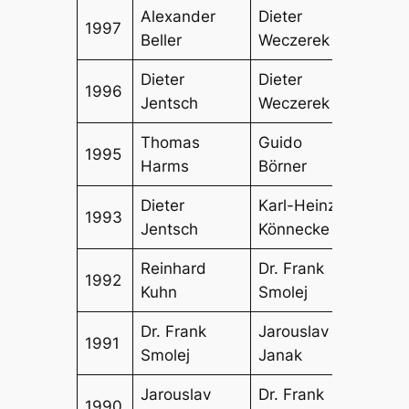
Alexander
Dieter
Diete
1997
Beller
Weczerek
Jent
Dieter
Dieter
Wlad
1996
Jentsch
Weczerek
Voll
Thomas
Guido
1995
Harms
Börner
Dieter
Karl-Heinz
1993
Jentsch
Könnecke
Reinhard
Dr. Frank
Diete
1992
Kuhn
Smolej
Jent
Dr. Frank
Jarouslav
Diete
1991
Smolej
Janak
Jent
Jarouslav
Dr. Frank
1990