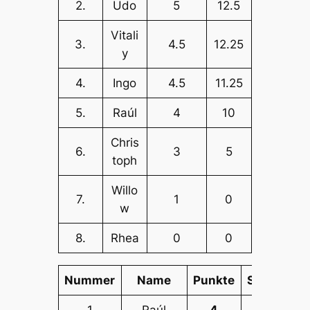
2.
Udo
5
12.5
Vitali
3.
4.5
12.25
y
4.
Ingo
4.5
11.25
5.
Raúl
4
10
Chris
6.
3
5
toph
Willo
7.
1
0
w
8.
Rhea
0
0
Nummer
Name
Punkte
SoBerg
1
1
Raúl
4
10
=